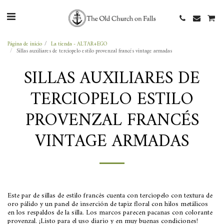
Página de inicio
La tienda - ALTAR+EGO
Sillas auxiliares de terciopelo estilo provenzal francés vintage armadas
SILLAS AUXILIARES DE
TERCIOPELO ESTILO
PROVENZAL FRANCÉS
VINTAGE ARMADAS
Este par de sillas de estilo francés cuenta con terciopelo con textura de
oro pálido y un panel de inserción de tapiz floral con hilos metálicos
en los respaldos de la silla. Los marcos parecen pacanas con colorante
provenzal. ¡Listo para el uso diario y en muy buenas condiciones!