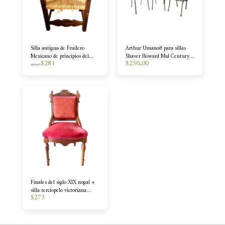
Silla antigua de Frailero
Arthur Umanoff para sillas
Mexicano de principios del
Shaver Howard Mid Century -
$
281
$
250.00
siglo XX
Juego de 3
$
367
Finales del siglo XIX nogal +
silla terciopelo victoriana
$
273
Eastlake