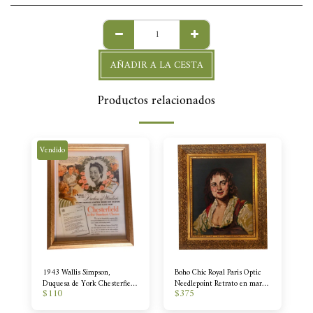
AÑADIR A LA CESTA
Productos relacionados
Vendido
1943 Wallis Simpson,
Boho Chic Royal Paris Optic
Duquesa de York Chesterfield
Needlepoint Retrato en marco
$
110
$
375
Anuncio
dorado antiguo