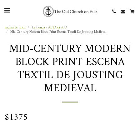
Página de inicio
La tienda - ALTAR+EGO
Mid-Century Modern Block Print Escena Textil De Jousting Medieval
MID-CENTURY MODERN
BLOCK PRINT ESCENA
TEXTIL DE JOUSTING
MEDIEVAL
$
1375