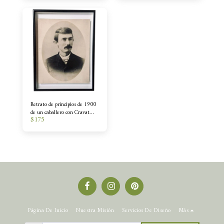
Retrato de principios de 1900
de un caballero con Cravat
$
175
rayado
Página De Inicio
Nuestra Misión
Servicios De Diseño
Más