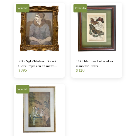
Vendido
Vendido
20th Siglo "Madame Picasso"
1840 Mariposa Coloreado a
Giclée Impresión en marco
mano por Lizars
$
395
$
120
antiguo
Vendido