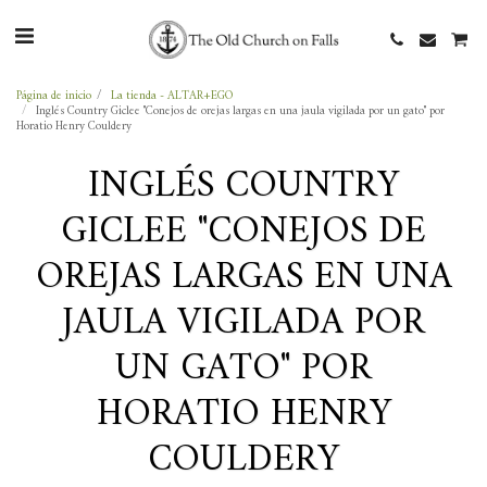
Página de inicio
La tienda - ALTAR+EGO
Inglés Country Giclee "Conejos de orejas largas en una jaula vigilada por un gato" por
Horatio Henry Couldery
INGLÉS COUNTRY
GICLEE "CONEJOS DE
OREJAS LARGAS EN UNA
JAULA VIGILADA POR
UN GATO" POR
HORATIO HENRY
COULDERY