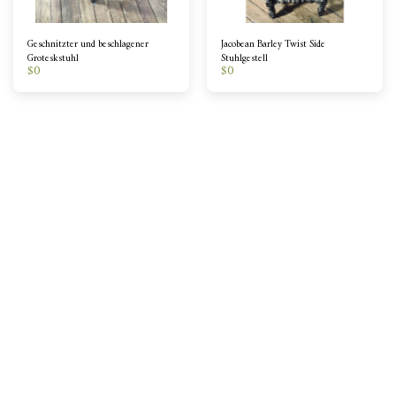
Geschnitzter und beschlagener
Jacobean Barley Twist Side
Groteskstuhl
Stuhlgestell
$
0
$
0