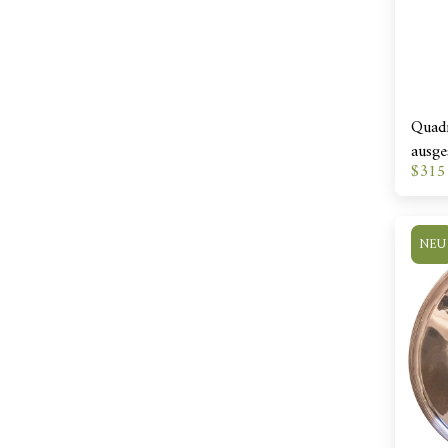
Quadr
ausge
$
315
NEU