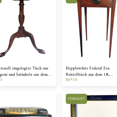
tionell eingelegter Tisch aus
Hepplewhite Federal Era
oni und Satinholz aus dem
Beistelltisch aus dem 18.
0
$
6950
ahrhundert
Jahrhundert
VERKAUFT