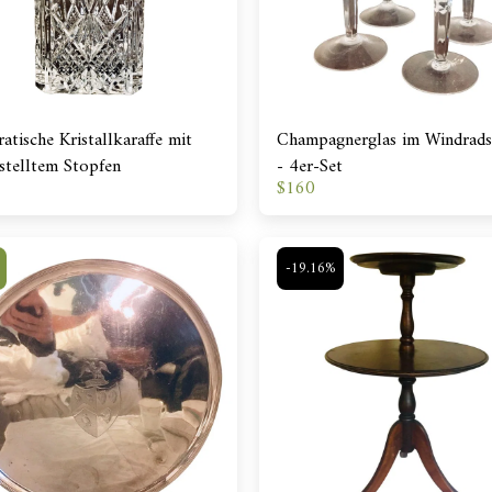
atische Kristallkaraffe mit
Champagnerglas im Windradsc
stelltem Stopfen
- 4er-Set
$
160
-19.16%