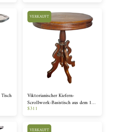
VERKAUFT
 Tisch
Viktorianischer Kiefern-
Scrollwork-Basistisch aus dem 19.
$
311
Jahrhundert
VERKAUFT