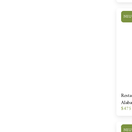
NEU
Resta
Alaba
$
475
Shad
NEU