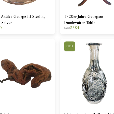
Antike George III Sterling
1920er Jahre Georgian
r Salver
Dumbwaiter Table
0
$
384
$
475
NEU