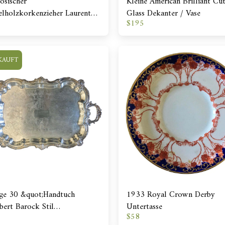
ösischer
Kleine American Brilliant Cu
lholzkorkenzieher Laurent
Glass Dekanter / Vase
$
195
, Frankreich
KAUFT
ge 30 &quot;Handtuch
1933 Royal Crown Derby
lbert Barock Stil
Untertasse
$
58
ertablett