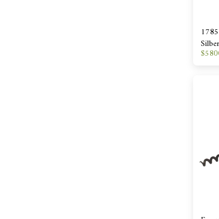
1785 
Silbe
$
580