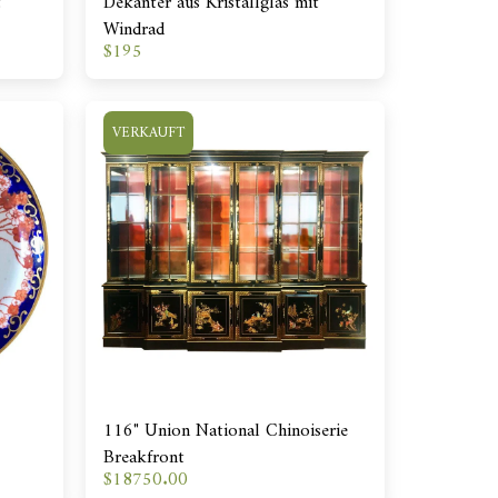
t
Dekanter aus Kristallglas mit
Windrad
$
195
VERKAUFT
116" Union National Chinoiserie
Breakfront
$
18750.00