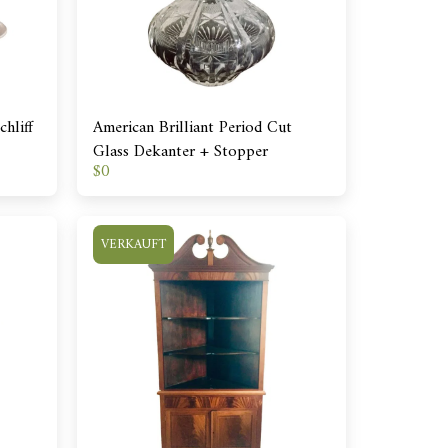
hliff
American Brilliant Period Cut
Glass Dekanter + Stopper
$
0
VERKAUFT