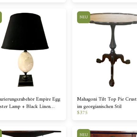
NEU
urierungszubehör Empire Egg
Mahagoni Tilt Top Pie Crust
ster Lamp + Black Linen
im georgianischen Stil
$
375
e
NEU