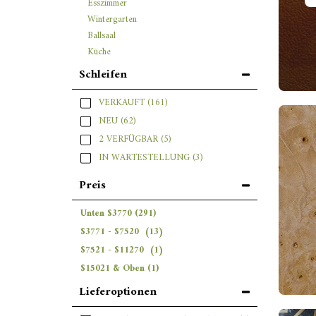
Esszimmer
Wintergarten
Ballsaal
Küche
Schleifen
VERKAUFT
(161)
NEU
(62)
2 VERFÜGBAR
(5)
IN WARTESTELLUNG
(3)
Preis
Unten
$
3770
(291)
$
3771
-
$
7520
(13)
$
7521
-
$
11270
(1)
$
15021
& Oben
(1)
Lieferoptionen