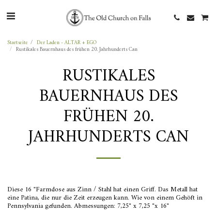
Startseite
Der Laden - ALTAR + EGO
Rustikales Bauernhaus des frühen 20. Jahrhunderts Can
RUSTIKALES
BAUERNHAUS DES
FRÜHEN 20.
JAHRHUNDERTS CAN
Diese 16 "Farmdose aus Zinn / Stahl hat einen Griff. Das Metall hat
eine Patina, die nur die Zeit erzeugen kann. Wie von einem Gehöft in
Pennsylvania gefunden. Abmessungen: 7,25" x 7,25 "x 16"