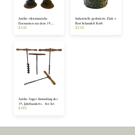
Antike viktorianische
Industrielle perforierte Zink +
Eisenurnen aus dem 19.
Rost behandelt Korb
$
145
$
210
Jahrhundert - ein Paar
Antike Auger-Sammlung des
19. Jahrhunderts - 4er-Set
$
195