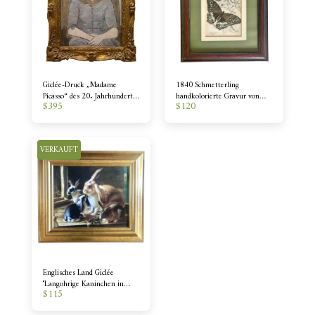
Giclée-Druck „Madame
1840 Schmetterling
Picasso“ des 20. Jahrhunderts
handkolorierte Gravur von
$
395
$
120
in antikem Rahmen
Lizars
VERKAUFT
Englisches Land Giclée
"Langohrige Kaninchen in
$
115
einem Käfig, der von einer
Katze beobachtet wird" von