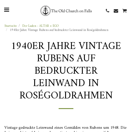
Startseite
Der Laden - ALTAR + EGO
1940er Jahre Vintage Rubens auf bedruckter Leinwand in Roségoldrahmen
1940ER JAHRE VINTAGE
RUBENS AUF
BEDRUCKTER
LEINWAND IN
ROSÉGOLDRAHMEN
Vintage gedruckte Leinwand eines Gemäldes von Rubens um 1948. Die