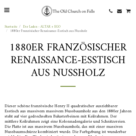
Startseite
Der Laden - ALTAR + EGO
1880er Französischer Renaissance-Esstisch aus Nussholz
1880ER FRANZÖSISCHER
RENAISSANCE-ESSTISCH
AUS NUSSHOLZ
Dieser schöne französische Henry II quadratischer ausziehbarer
Esstisch aus massivem massivem Nussbaumholz aus den 1880er Jahren
steht auf vier gedrechselten Balusterbeinen mit Keilrahmen. Der
mittlere Keilrahmen zeigt eine Kolonnadengalerie und Schnitzereien.
Die Platte ist aus massivem Nussbaumholz, das mit einer massiven
Nussbaumschürze kombiniert wurde. Die Farbgebung ist wunderbar