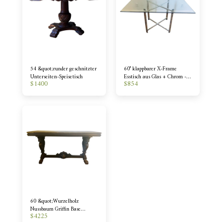
54 &quot;runder geschnitzter
60" klappbarer X-Frame
Unterseiten-Speisetisch
Esstisch aus Glas + Chrom -
$
1400
$
854
1970er
60 &quot;Wurzelholz
Nussbaum Griffin Base
$
4225
Konsolentisch / Schreibtisch /