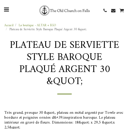
Accueil
La boutique - ALTAR + EGO
Plateau de Serviette Style Baroque Plaqué Argent 30 &quot;
PLATEAU DE SERVIETTE
STYLE BAROQUE
PLAQUÉ ARGENT 30
&QUOT;
Très grand, presque 30 &quot;, plateau en métal argenté par Towle avec
bordure et poignées ornées d&#39;inspiration baroque. Le plateau
intérieur en gravé de fleurs. Dimensions: 18&quot; x 29,5 &quot;x
2,5&quot;