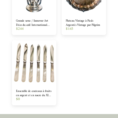
Grande urne / Samovar Art
Plateau Vintage à Pieds
Déco du café International
Argentés Vintage par Pilgrim
$
244
$
145
Silver des années 1930
Ensemble de couteaux à fruits
en argent et en nacre du XIXe
$
0
siècle - Ensemble de 6