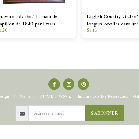
ravure colorée à la main de
English Country Giclee "
apillon de 1840 par Lizars
longues oreilles dans une
120
$
115
surveillée par un chat" p
Henry Can'tery
esign
Informations De Réservation
Gal
La Boutique - ALTAR + EGO
S'ABONNER
Droits d'auteur © 2026 Tous droits réservés -
La vieille église sur les chutes
Politique de Confidentialité