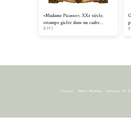
«Madame Picasso», XXe siècle,
G
estampe giclée dans un cadre
p
$
395
$
antique
Accueil
Notre Mission
Services De D