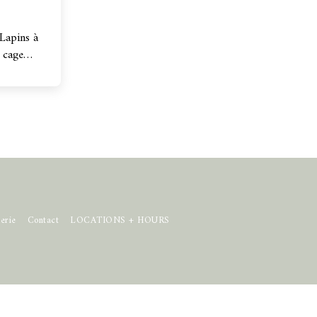
Lapins à
 cage
ar Horatio
erie
Contact
LOCATIONS + HOURS