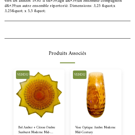
vers les années 1930. Il s&#39;agit d&#39;un ensemble compagnon
d&#39;un autre ensemble répertorié. Dimensions: 3,25 &quot;x
3,25&quot; x 5,5 &quot;
Produits Associés
VENDU
VENDU
Bol Amber + Citron Ombre
Vase Optique Ambre Moderne
Sunburst Moderne Mid-
Mid-Century