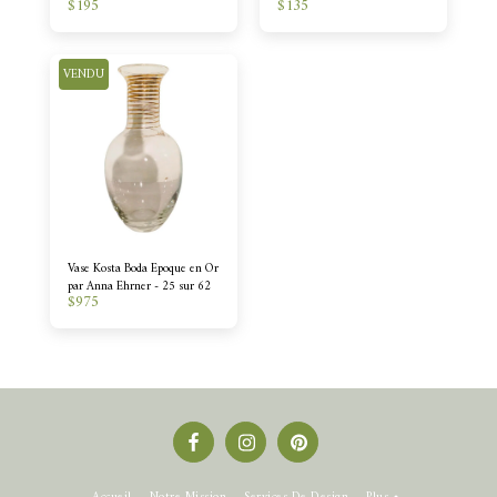
$
195
$
135
Century
VENDU
Vase Kosta Boda Epoque en Or
par Anna Ehrner - 25 sur 62
$
975
Accueil
Notre Mission
Services De Design
Plus